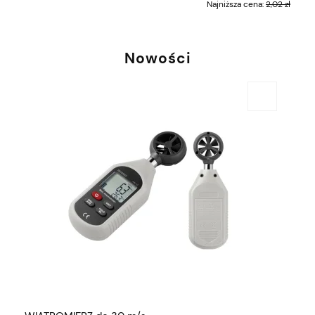
zł
Najniższa cena:
2,02 zł
Nowości