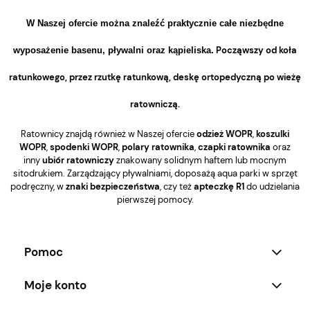
W Naszej ofercie można znaleźć praktycznie całe niezbędne
Począwszy od
koła
wyposażenie basenu, pływalni oraz kąpieliska.
ratunkowego
,
przez
rzutkę ratunkową
,
deskę ortopedyczną
po wieżę
ratowniczą.
Ratownicy znajdą również w Naszej ofercie
odzież WOPR
,
koszulki
WOPR
,
spodenki WOPR
,
polary ratownika
,
czapki ratownika
oraz
inny
ubiór ratowniczy
znakowany solidnym haftem lub mocnym
sitodrukiem. Zarządzający pływalniami, doposażą aqua parki w sprzęt
podręczny, w
znaki bezpieczeństwa
, czy też
apteczkę R1
do udzielania
pierwszej pomocy.
Pomoc
Moje konto