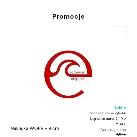
Promocje
ł
3,49 zł
ł
Cena regularna:
5,99 zł
ł
Najniższa cena:
2,49 zł
zł
2,84 zł
Naklejka WOPR - 9 cm
:
Cena regularna:
zł
4,87 zł