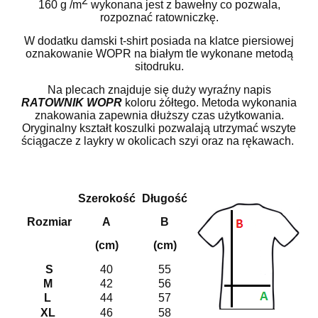
2
160 g /m
wykonana jest z bawełny co pozwala,
rozpoznać ratowniczkę.
W dodatku damski t-shirt posiada na klatce piersiowej
oznakowanie WOPR na białym tle wykonane metodą
sitodruku.
Na plecach znajduje się duży wyraźny napis
RATOWNIK WOPR
koloru żółtego. Metoda wykonania
znakowania zapewnia dłuższy czas użytkowania.
Oryginalny kształt koszulki pozwalają utrzymać wszyte
ściągacze z laykry w okolicach szyi oraz na rękawach.
Szerokość
Długość
Rozmiar
A
B
(cm)
(cm)
S
40
55
M
42
56
L
44
57
XL
46
58